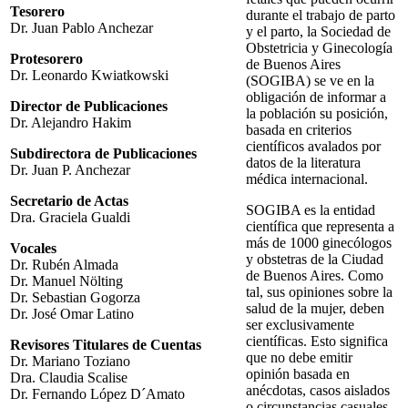
Tesorero
durante el trabajo de parto
Dr. Juan Pablo Anchezar
y el parto, la Sociedad de
Obstetricia y Ginecología
Protesorero
de Buenos Aires
Dr. Leonardo Kwiatkowski
(SOGIBA) se ve en la
obligación de informar a
Director de Publicaciones
la población su posición,
Dr. Alejandro Hakim
basada en criterios
científicos avalados por
Subdirectora de Publicaciones
datos de la literatura
Dr. Juan P. Anchezar
médica internacional.
Secretario de Actas
SOGIBA es la entidad
Dra. Graciela Gualdi
científica que representa a
más de 1000 ginecólogos
Vocales
y obstetras de la Ciudad
Dr. Rubén Almada
de Buenos Aires. Como
Dr. Manuel Nölting
tal, sus opiniones sobre la
Dr. Sebastian Gogorza
salud de la mujer, deben
Dr. José Omar Latino
ser exclusivamente
científicas. Esto significa
Revisores Titulares de Cuentas
que no debe emitir
Dr. Mariano Toziano
opinión basada en
Dra. Claudia Scalise
anécdotas, casos aislados
Dr. Fernando López D´Amato
o circunstancias casuales