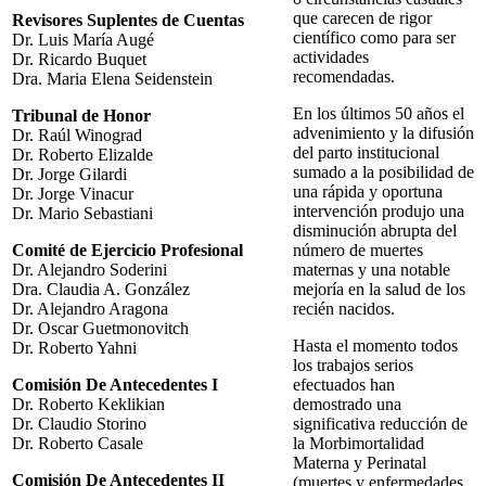
que carecen de rigor
Revisores Suplentes de Cuentas
científico como para ser
Dr. Luis María Augé
actividades
Dr. Ricardo Buquet
recomendadas.
Dra. Maria Elena Seidenstein
En los últimos 50 años el
Tribunal de Honor
advenimiento y la difusión
Dr. Raúl Winograd
del parto institucional
Dr. Roberto Elizalde
sumado a la posibilidad de
Dr. Jorge Gilardi
una rápida y oportuna
Dr. Jorge Vinacur
intervención produjo una
Dr. Mario Sebastiani
disminución abrupta del
número de muertes
Comité de Ejercicio Profesional
maternas y una notable
Dr. Alejandro Soderini
mejoría en la salud de los
Dra. Claudia A. González
recién nacidos.
Dr. Alejandro Aragona
Dr. Oscar Guetmonovitch
Hasta el momento todos
Dr. Roberto Yahni
los trabajos serios
efectuados han
Comisión De Antecedentes I
demostrado una
Dr. Roberto Keklikian
significativa reducción de
Dr. Claudio Storino
la Morbimortalidad
Dr. Roberto Casale
Materna y Perinatal
Comisión De Antecedentes II
(muertes y enfermedades