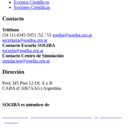
Eventos Científicos
Sesiones Científicas
Contacto
Teléfono
(54 11) 4345-5051 /52 / 53
sogiba@sogiba.org.ar
secretaria@sogiba.org.ar
Contacto Escuela SOGIBA
escuela@sogiba.org.ar
Contacto Centro de Simulación
simulacion@sogiba.org.ar
Dirección
Perú 345 Piso 12 Of. A y B
CABA (C1067AAG) Argentina
SOGIBA es miembro de
Federación Argentina de Sociedades de Ginecología y Obstetricia
(FASGO)