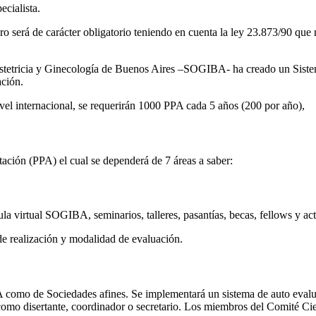
ecialista.
uturo será de carácter obligatorio teniendo en cuenta la ley 23.873/90 que
Obstetricia y Ginecología de Buenos Aires –SOGIBA- ha creado un Sistem
ación.
ivel internacional, se requerirán 1000 PPA cada 5 años (200 por año),
itación (PPA) el cual se dependerá de 7 áreas a saber:
Aula virtual SOGIBA, seminarios, talleres, pasantías, becas, fellows y a
de realización y modalidad de evaluación.
BA como de Sociedades afines. Se implementará un sistema de auto ev
 como disertante, coordinador o secretario. Los miembros del Comité Cien