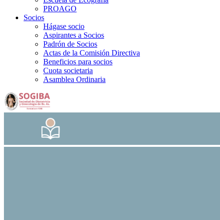
PROAGO
Socios
Hágase socio
Aspirantes a Socios
Padrón de Socios
Actas de la Comisión Directiva
Beneficios para socios
Cuota societaria
Asamblea Ordinaria