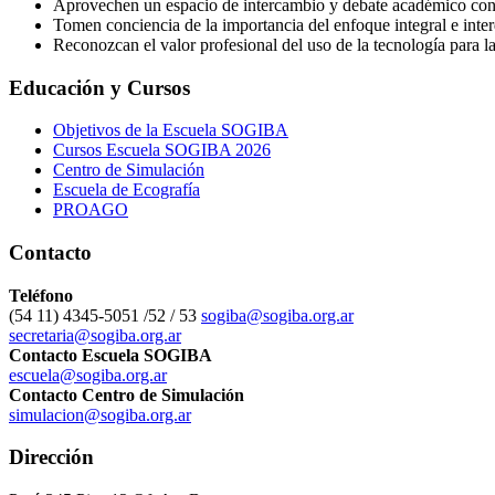
Aprovechen un espacio de intercambio y debate académico con es
Tomen conciencia de la importancia del enfoque integral e interd
Reconozcan el valor profesional del uso de la tecnología para l
Educación y Cursos
Objetivos de la Escuela SOGIBA
Cursos Escuela SOGIBA 2026
Centro de Simulación
Escuela de Ecografía
PROAGO
Contacto
Teléfono
(54 11) 4345-5051 /52 / 53
sogiba@sogiba.org.ar
secretaria@sogiba.org.ar
Contacto Escuela SOGIBA
escuela@sogiba.org.ar
Contacto Centro de Simulación
simulacion@sogiba.org.ar
Dirección