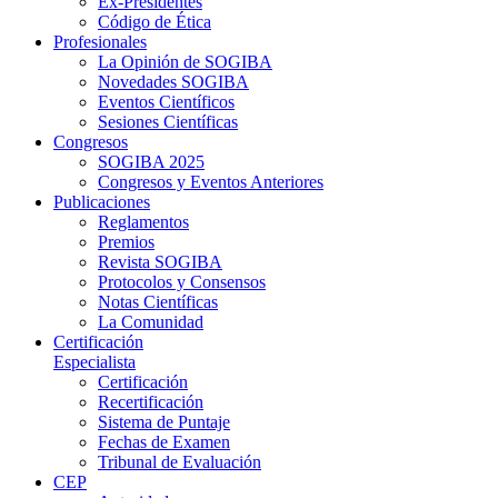
Ex-Presidentes
Código de Ética
Profesionales
La Opinión de SOGIBA
Novedades SOGIBA
Eventos Científicos
Sesiones Científicas
Congresos
SOGIBA 2025
Congresos y Eventos Anteriores
Publicaciones
Reglamentos
Premios
Revista SOGIBA
Protocolos y Consensos
Notas Científicas
La Comunidad
Certificación
Especialista
Certificación
Recertificación
Sistema de Puntaje
Fechas de Examen
Tribunal de Evaluación
CEP