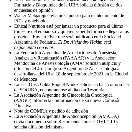
Farmacia y Bioquímica de la UBA solicita difusión de dos
encuestas de opinión
Walter Melgarejo envía presupuesto para mantenimiento de
PC´s y notebook
Ethical Nutrition está por lanzar un producto para el último
trimestre del embarazo y quieren saber la forma de llegar a los
obstetras. Envian Flyer que será publicado en la Sociedad
Argentina de Pediatría.
El Dr. Alejandro Hakim está
negociando con ellos.
La Federación Argentina de Asociaciones de Anestesia,
Analgesia y Reanimación (FAAAAR) y la Asociación
Mendocina de Anestesiología (AMA) solicitan auspicio y
difusión del 46º Congreso Argentino de Anestesiología a
desarrollarse del 16 al 18 de septiembre de 2021 en la Ciudad
de Mendoza
La Lic. Obst. Gilda Raquel Nuñez solicita su baja como socia
de SOGIBA, encontrándose al día con Tesorería.
La Asociación Argentina de Ginecología Oncológica
(AAGO) informa la conformación de su nueva Comisión
Directiva.
Nota de COMRA y pedido de adhesión
La Asociación Argentina de Anticoncepción (AMADA)
envía documento sobre Recomendaciones COVID-19 y
solicita difusión del mismo