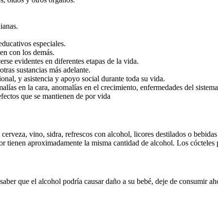
dianas.
educativos especiales.
ien con los demás.
e evidentes en diferentes etapas de la vida.
otras sustancias más adelante.
al, y asistencia y apoyo social durante toda su vida.
alías en la cara, anomalías en el crecimiento, enfermedades del sistema 
 efectos que se mantienen de por vida
erveza, vino, sidra, refrescos con alcohol, licores destilados o bebidas
or tienen aproximadamente la misma cantidad de alcohol. Los cócteles p
saber que el alcohol podría causar daño a su bebé, deje de consumir ah